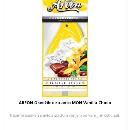
AREON Osvežilec za avto MON Vanilla Choco
Papirna dišava za avto s sladkim vonjem po vaniliji in čokoladi.