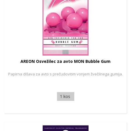
AREON Osvežilec za avto MON Bubble Gum
Papirna dišava za avto s prečudovitim vonjem žvečilnega gumija.
1 kos