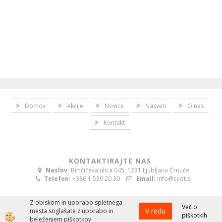
Domov
Akcije
Novice
Nasveti
O nas
Kontakt
KONTAKTIRAJTE NAS
Naslov:
Brnčičeva ulica 045, 1231 Ljubljana Črnuče
Telefon:
+386 1 530 20 30
Email:
info@ecot.si
Z obiskom in uporabo spletnega
Več o
V redu
mesta soglašate z uporabo in
piškotkih
Izdelava spletne trgovine
beleženjem piškotkov.