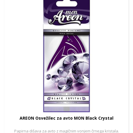
AREON Osvežilec za avto MON Black Crystal
Papirna dišava za avto z magičnim vonjem črnega kristala.