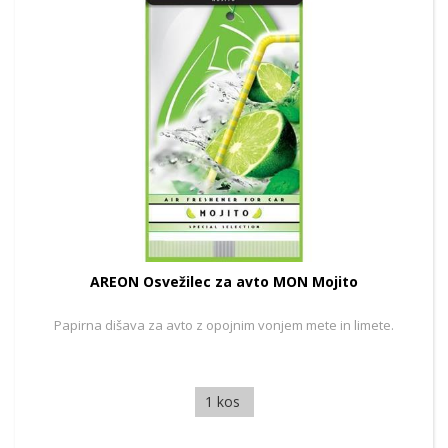
AREON Osvežilec za avto MON Mojito
Papirna dišava za avto z opojnim vonjem mete in limete.
1 kos