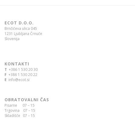
ECOT D.O.O.
Brnčičeva ulica 045
1231 Ljubljana Črnuče
Slovenija
KONTAKTI
T
+386 1 530 20 30
F
+386 1 530 20 22
E
info@ecot.si
OBRATOVALNI ČAS
Pisarne 07 – 15
Trgovina 07 – 15
Skladišče 07 – 15