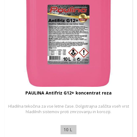
PAULINA Antifriz G12+ koncentrat roza
Hladilna tekočina za vse letne čase. Dolgotrajna zaščita vseh vrst
hladilnih sistemov proti zmrzovanju in koroziji.
10 L