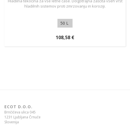
Hladilna tekočina za vse letne čase. Dolgotrajna zaščita vseh vrst
hladilnih sistemov proti zmrzovanju in koroziji.
50 L
108,58 €
ECOT D.O.O.
Brnčičeva ulica 045
1231 Ljubljana Črnuče
Slovenija