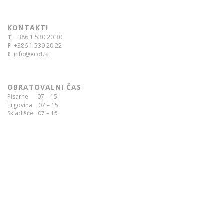
KONTAKTI
T
+386 1 530 20 30
F
+386 1 530 20 22
E
info@ecot.si
OBRATOVALNI ČAS
Pisarne 07 – 15
Trgovina 07 – 15
Skladišče 07 – 15