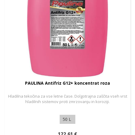
PAULINA Antifriz G12+ koncentrat roza
Hladilna tekočina za vse letne čase. Dolgotrajna zaščita vseh vrst
hladilnih sistemov proti zmrzovanju in koroziji.
50 L
122,61 €