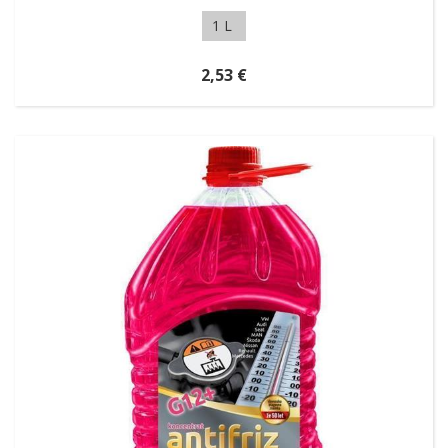
1 L
2,53 €