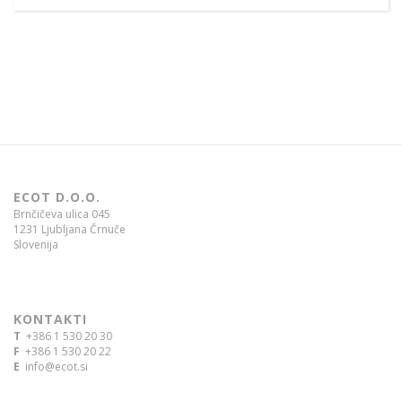
ECOT D.O.O.
Brnčičeva ulica 045
1231 Ljubljana Črnuče
Slovenija
KONTAKTI
T
+386 1 530 20 30
F
+386 1 530 20 22
E
info@ecot.si