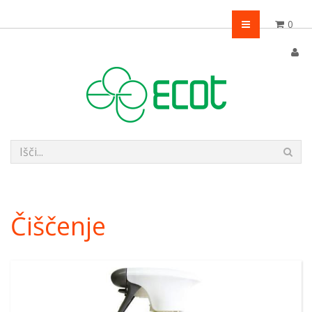
0
Čiščenje