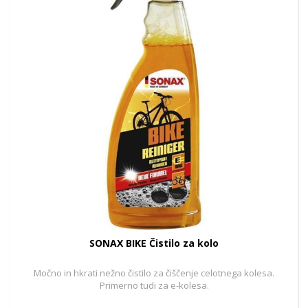
SONAX BIKE Čistilo za kolo
Močno in hkrati nežno čistilo za čiščenje celotnega kolesa.
Primerno tudi za e-kolesa.