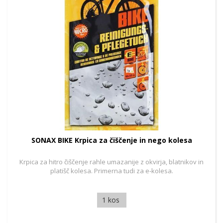
SONAX BIKE Krpica za čiščenje in nego kolesa
Krpica za hitro čiščenje rahle umazanije z okvirja, blatnikov in
platišč kolesa. Primerna tudi za e-kolesa.
1 kos