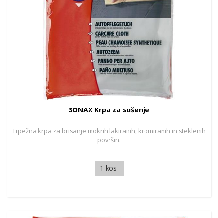
SONAX Krpa za sušenje
Trpežna krpa za brisanje mokrih lakiranih, kromiranih in steklenih
površin.
1 kos