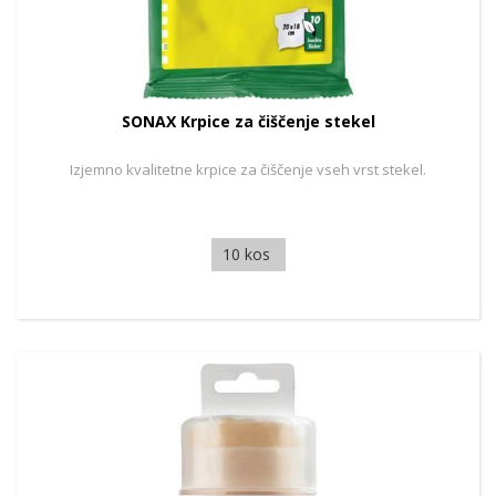
SONAX Krpice za čiščenje stekel
Izjemno kvalitetne krpice za čiščenje vseh vrst stekel.
10 kos