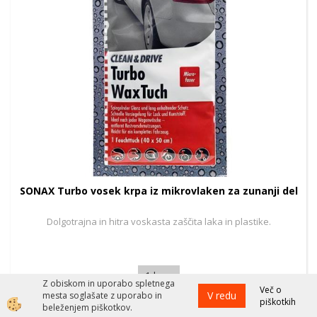
SONAX Turbo vosek krpa iz mikrovlaken za zunanji del
Dolgotrajna in hitra voskasta zaščita laka in plastike.
1 kos
Z obiskom in uporabo spletnega
Več o
V redu
mesta soglašate z uporabo in
piškotkih
beleženjem piškotkov.