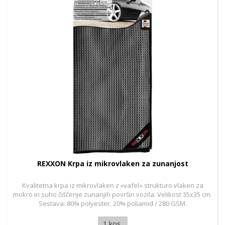
REXXON Krpa iz mikrovlaken za zunanjost
Kvalitetna krpa iz mikrovlaken z »vafel« strukturo vlaken za
mokro in suho čiščenje zunanjih površin vozila. Velikost 35x35 cm.
Sestava: 80% polyester, 20% poliamid / 280 GSM.
1 kos