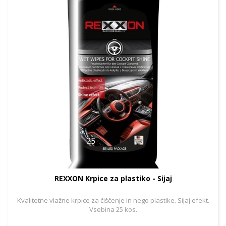
REXXON Krpice za plastiko - Sijaj
Kvalitetne vlažne krpice za čiščenje in nego plastike. Sijaj efekt.
Vsebina 25 kos.