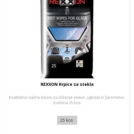
REXXON Krpice za stekla
Kvalitetne vlažne krpice za čiščenje stekel, ogledal in žarometov.
Vsebina 25 kos.
25 kos