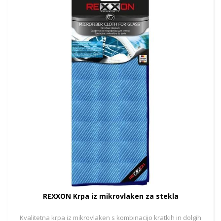
REXXON Krpa iz mikrovlaken za stekla
Kvalitetna krpa iz mikrovlaken s kombinacijo kratkih in dolgih