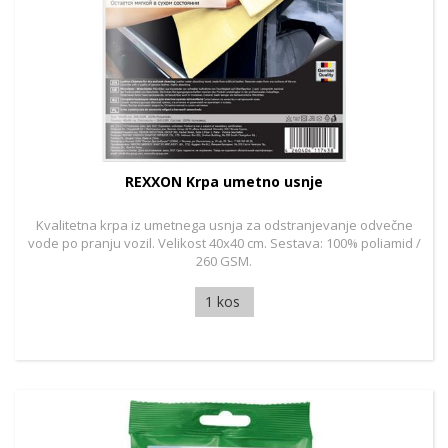
REXXON Krpa umetno usnje
Kvalitetna krpa iz umetnega usnja za odstranjevanje odvečne
vode po pranju vozil. Velikost 40x40 cm. Sestava: 100% poliamid /
260 GSM.
1 kos