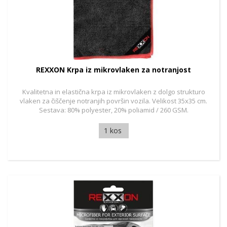
REXXON Krpa iz mikrovlaken za notranjost
Kvalitetna in elastična krpa iz mikrovlaken z dolgo strukturo
vlaken za čiščenje notranjih površin vozila. Velikost 35x35 cm.
Sestava: 80% polyester, 20% poliamid / 260 GSM.
1 kos