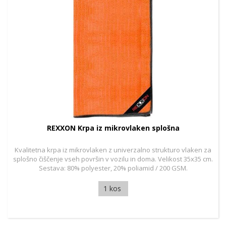
REXXON Krpa iz mikrovlaken splošna
Kvalitetna krpa iz mikrovlaken z univerzalno strukturo vlaken za
splošno čiščenje vseh površin v vozilu in doma. Velikost 35x35 cm.
Sestava: 80% polyester, 20% poliamid / 200 GSM.
1 kos