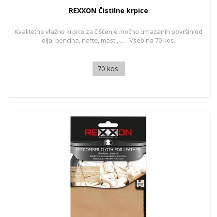
REXXON Čistilne krpice
Kvalitetne vlažne krpice za čiščenje močno umazanih površin od
olja, bencina, nafte, masti, … . Vsebina 70 kos.
70 kos