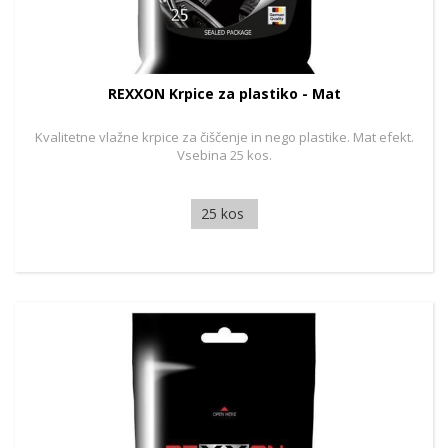
REXXON Krpice za plastiko - Mat
Kvalitetne vlažne krpice za čiščenje in nego plastike. Mat efekt.
Vsebina 25 kos.
25 kos