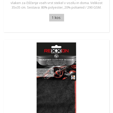
vlaken za čiščenje vseh vrst stekel v vozilu in doma. Velikost
35x35 cm. Sestava: 80% polyester, 20% poliamid / 290 GSM.
1 kos