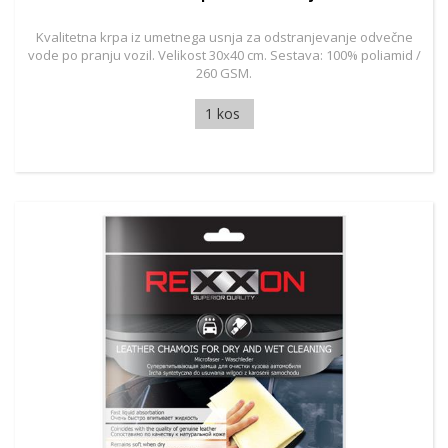
Kvalitetna krpa iz umetnega usnja za odstranjevanje odvečne
vode po pranju vozil. Velikost 30x40 cm. Sestava: 100% poliamid /
260 GSM.
1 kos