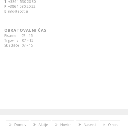
T
+386 1 530 20 30
F
+386 1 530 20 22
E
info@ecot.si
OBRATOVALNI ČAS
Pisarne 07 – 15
Trgovina 07 – 15
Skladišče 07 – 15
Domov
Akcije
Novice
Nasveti
O nas