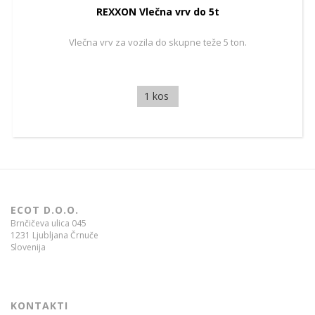
REXXON Vlečna vrv do 5t
Vlečna vrv za vozila do skupne teže 5 ton.
1 kos
ECOT D.O.O.
Brnčičeva ulica 045
1231 Ljubljana Črnuče
Slovenija
KONTAKTI