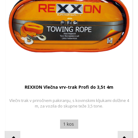
REXXON Vlečna vrv-trak Profi do 3,5t 4m
Vlečni trak v priročnem pakiranju, s kovinskimi kljukami dolžine 4
m, za vozila do skupne teže 3,5 tone.
1 kos