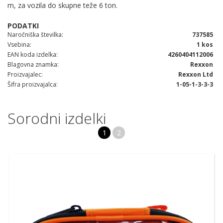
m, za vozila do skupne teže 6 ton.
Naročniška številka
737585
Vsebina
1 kos
EAN koda izdelka
4260404112006
Blagovna znamka
Rexxon
Proizvajalec
Rexxon Ltd
Šifra proizvajalca
1-05-1-3-3-3
Sorodni izdelki
1
2