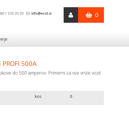
86 1 530 20 30
info@ecot.si
0
erje
 PROFI 500A
a tokove do 500 amperov. Primerni za vse vrste vozil.
kos
0