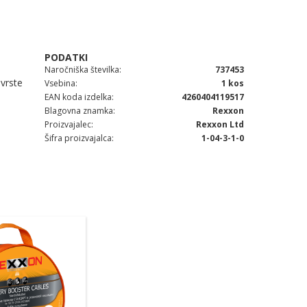
Naročniška številka
737453
 vrste
Vsebina
1 kos
EAN koda izdelka
4260404119517
Blagovna znamka
Rexxon
Proizvajalec
Rexxon Ltd
Šifra proizvajalca
1-04-3-1-0