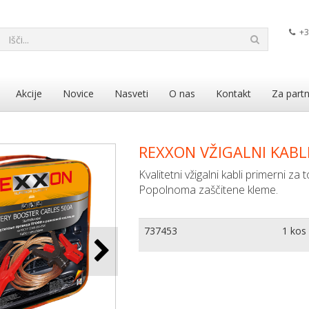
+3
Akcije
Novice
Nasveti
O nas
Kontakt
Za partn
REXXON VŽIGALNI KABLI
Kvalitetni vžigalni kabli primerni z
Popolnoma zaščitene kleme.
737453
1 kos