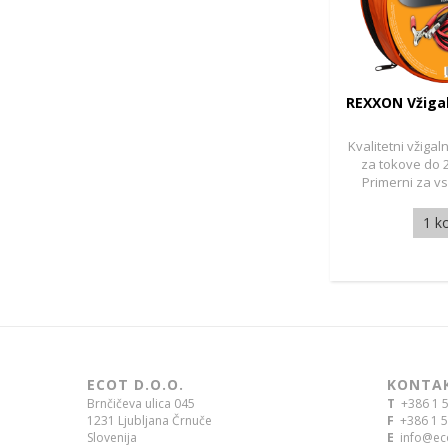
REXXON Vžigal
Kvalitetni vžigal
za tokove do 
Primerni za vs
1 k
ECOT D.O.O.
KONTA
Brnčičeva ulica 045
T
+386 1 5
1231 Ljubljana Črnuče
F
+386 1 5
Slovenija
E
info@eco