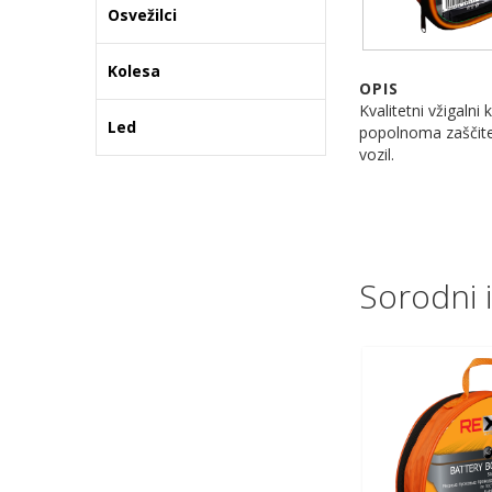
Osvežilci
Kolesa
OPIS
Kvalitetni vžigaln
Led
popolnoma zaščiten
vozil.
Sorodni i