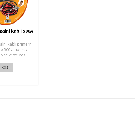
alni kabli 500A
galni kabli primerni
do 500 amperov.
 vse vrste vozil.
1 kos