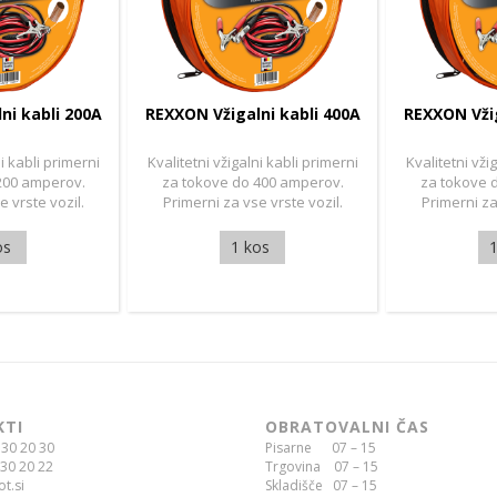
ni kabli 200A
REXXON Vžigalni kabli 400A
REXXON Vžig
ni kabli primerni
Kvalitetni vžigalni kabli primerni
Kvalitetni vži
200 amperov.
za tokove do 400 amperov.
za tokove 
e vrste vozil.
Primerni za vse vrste vozil.
Primerni za
os
1 kos
KTI
OBRATOVALNI ČAS
30 20 30
Pisarne 07 – 15
30 20 22
Trgovina 07 – 15
t.si
Skladišče 07 – 15