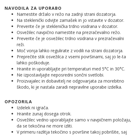
NAVODILA ZA UPORABO
Namestite držalo v režo na zadnji strani dozatorja.
Na steklenički odvijte zamašek in jo vstavite v dozator.
Preverite če je steklenička trdno vsidrana v dozator.
Osvežilec navpično namestite na prezračevalno režo.
Preverite če je osvežilec trdno vsidrana v prezračevalni
reži.
Moč vonja lahko regulirate z vodili na strani dozatorja.
Preprečite stik osvežilca z vsemi površinami, saj jo le-ta
lahko poškoduje.
Hranite in uporabljajte pri temperaturi med 5°C in 30°C.
Ne izpostavljajte neposredni sončni svetlobi.
Proizvajalec in dobavitelj ne odgovarjata za morebitno
škodo, ki je nastala zaradi nepravilne uporabe izdelka.
OPOZORILA
Izdelek ni igrača.
Hranite zunaj dosega otrok.
Osvežilec vedno uporabljajte samo v navpičnem položaju,
da se tekočina ne more izliti.
V primeru razlitja tekočino s površine takoj pobrišite, saj