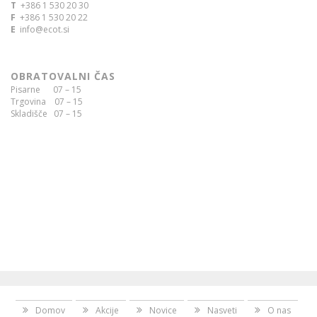
T
+386 1 530 20 30
F
+386 1 530 20 22
E
info@ecot.si
OBRATOVALNI ČAS
Pisarne 07 – 15
Trgovina 07 – 15
Skladišče 07 – 15
Domov
Akcije
Novice
Nasveti
O nas