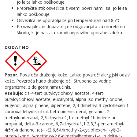
jo le ta lahko poškoduje.
Preprečite stik osvežilca z vsemi površinami, saj jo le-ta
lahko poškoduje.
Osvežilca ne uporabljajte pri temperaturah nad 85°C.
Proizvajalec in dobavitelj ne odgovarjata za morebitno
škodo, ki je nastala zaradi nepravilne uporabe izdelka.
DODATNO
Pozor.
Povzroča draženje kože. Lahko povzroči alergijski odziv
kože. Povzroča hudo draženje oči. Strupeno za vodne
organizme, z dolgotrajnimi učinki.
Vsebuje:
cis-4-tert-butylcyclohexyl acetate, 4-tert-
butylcyclohexyl acetate, eucalyptol, alpha-iso-methylionone,
eugenol, alpha-pinene, dipentene, 2,4-dimethyl-3-cyclohexen-1-
carboxaldehyde, citral, beta-pinene, nerol, geraniol, 2-
methylundecanal, 2,3-dihydro-1,1-dimethyl-1h-indene-ar-
propanal, delta-3-carene, 6,7-dihydro-1,1,2,3,3-pentamethyl-
4(5h)-indanone, (e)-1-(2,6,6-trimethyl-2-cyclohexen-1-yl)-2-
buten-1-one, 6-methoxy-2,6-dimethylheptan-1-al in delta-1-