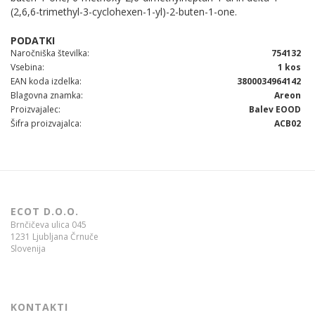
(2,6,6-trimethyl-3-cyclohexen-1-yl)-2-buten-1-one.
Naročniška številka
754132
Vsebina
1 kos
EAN koda izdelka
3800034964142
Blagovna znamka
Areon
Proizvajalec
Balev EOOD
Šifra proizvajalca
ACB02
ECOT D.O.O.
Brnčičeva ulica 045
1231 Ljubljana Črnuče
Slovenija
KONTAKTI