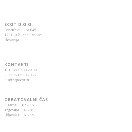
ECOT D.O.O.
Brnčičeva ulica 045
1231 Ljubljana Črnuče
Slovenija
KONTAKTI
T
+386 1 530 20 30
F
+386 1 530 20 22
E
info@ecot.si
OBRATOVALNI ČAS
Pisarne 07 – 15
Trgovina 07 – 15
Skladišče 07 – 15