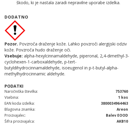
škodo, ki je nastala zaradi nepravilne uporabe izdelka.
DODATNO
Pozor.
Povzroča draženje kože. Lahko povzroči alergijski odziv
kože. Povzroča hudo draženje oči.
Vsebuje:
alpha-hexylcinnamaldehyde, piperonal, 2,4-dimethyl-3-
cyclohexen-1-carboxaldehyde, p-tert-
butyldihydrocinnamaldehyde, isoeugenol in p-t-butyl-alpha-
methylhydrocinnamic aldehyde.
Naročniška številka
753760
Vsebina
1 kos
EAN koda izdelka
3800034964463
Blagovna znamka
Areon
Proizvajalec
Balev EOOD
Šifra proizvajalca
AKB10