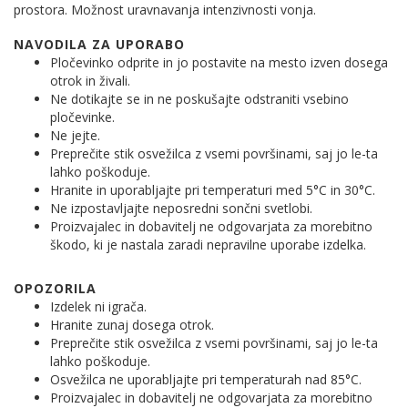
prostora. Možnost uravnavanja intenzivnosti vonja.
NAVODILA ZA UPORABO
Pločevinko odprite in jo postavite na mesto izven dosega
otrok in živali.
Ne dotikajte se in ne poskušajte odstraniti vsebino
pločevinke.
Ne jejte.
Preprečite stik osvežilca z vsemi površinami, saj jo le-ta
lahko poškoduje.
Hranite in uporabljajte pri temperaturi med 5°C in 30°C.
Ne izpostavljajte neposredni sončni svetlobi.
Proizvajalec in dobavitelj ne odgovarjata za morebitno
škodo, ki je nastala zaradi nepravilne uporabe izdelka.
OPOZORILA
Izdelek ni igrača.
Hranite zunaj dosega otrok.
Preprečite stik osvežilca z vsemi površinami, saj jo le-ta
lahko poškoduje.
Osvežilca ne uporabljajte pri temperaturah nad 85°C.
Proizvajalec in dobavitelj ne odgovarjata za morebitno