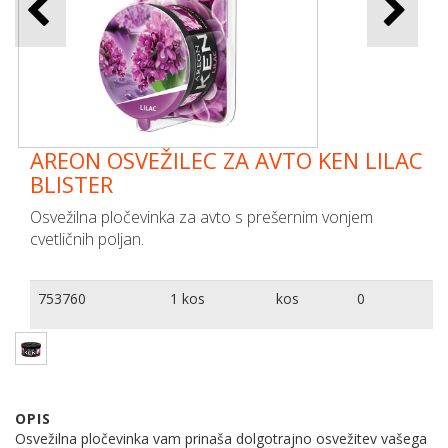
AREON OSVEŽILEC ZA AVTO KEN LILAC
BLISTER
Osvežilna pločevinka za avto s prešernim vonjem
cvetličnih poljan.
753760
1 kos
kos
0
OPIS
Osvežilna pločevinka vam prinaša dolgotrajno osvežitev vašega