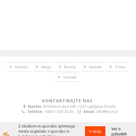
Domov
Akcije
Novice
Nasveti
O nas
Kontakt
KONTAKTIRAJTE NAS
Naslov:
Brnčičeva ulica 045, 1231 Ljubljana Črnuče
Telefon:
+386 1 530 20 30
Email:
info@ecot.si
Z obiskom in uporabo spletnega
Več o
V redu
mesta soglašate z uporabo in
piškotkih
Izdelava spletne trgovine