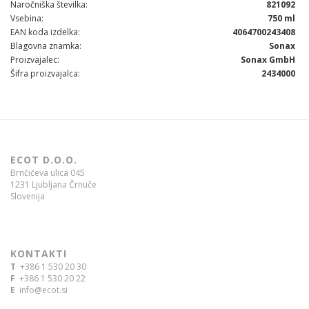
Naročniška številka
821092
Vsebina
750 ml
EAN koda izdelka
4064700243408
Blagovna znamka
Sonax
Proizvajalec
Sonax GmbH
Šifra proizvajalca
2434000
ECOT D.O.O.
Brnčičeva ulica 045
1231 Ljubljana Črnuče
Slovenija
KONTAKTI
T
+386 1 530 20 30
F
+386 1 530 20 22
E
info@ecot.si