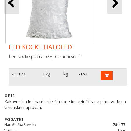
LED KOCKE HALOLED
Led kocke pakirane v plastični vreči.
781177
1 kg
kg
-160
OPIS
Kakovosten led narejen iz filtrirane in dezinficirane pitne vode na
vrhunskih napravah.
Naročniška številka
781177
Vsebina
1 kg