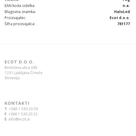
EAN koda izdelka
n.a.
Blagovna znamka
HaloLed
Proizvajalec
Ecot d.o.o.
Šifra proizvajalca
781177
ECOT D.O.O.
Brnčičeva ulica 045
1231 Ljubljana Črnuče
Slovenija
KONTAKTI
T
+386 1 530 20 30
F
+386 1 530 20 22
E
info@ecot.si