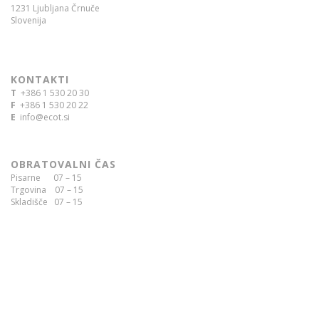
1231 Ljubljana Črnuče
Slovenija
KONTAKTI
T
+386 1 530 20 30
F
+386 1 530 20 22
E
info@ecot.si
OBRATOVALNI ČAS
Pisarne 07 – 15
Trgovina 07 – 15
Skladišče 07 – 15