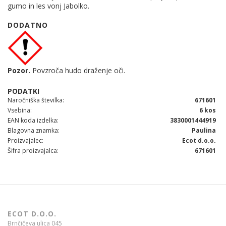
gumo in les vonj Jabolko.
DODATNO
Pozor.
Povzroča hudo draženje oči.
Naročniška številka
671601
Vsebina
6 kos
EAN koda izdelka
3830001444919
Blagovna znamka
Paulina
Proizvajalec
Ecot d.o.o.
Šifra proizvajalca
671601
ECOT D.O.O.
Brnčičeva ulica 045