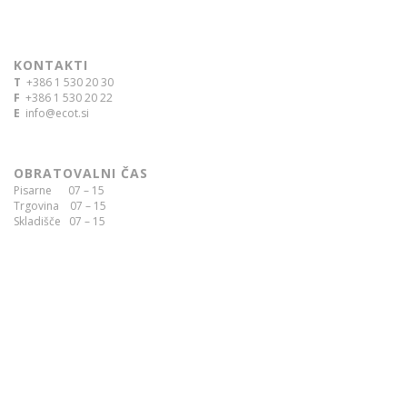
KONTAKTI
T
+386 1 530 20 30
F
+386 1 530 20 22
E
info@ecot.si
OBRATOVALNI ČAS
Pisarne 07 – 15
Trgovina 07 – 15
Skladišče 07 – 15