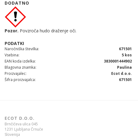
DODATNO
Pozor.
Povzroča hudo draženje oči.
Naročniška številka
671501
Vsebina
5 kos
EAN koda izdelka
3830001444902
Blagovna znamka
Paulina
Proizvajalec
Ecot d.o.o.
Šifra proizvajalca
671501
ECOT D.O.O.
Brnčičeva ulica 045
1231 Ljubljana Črnuče
Slovenija