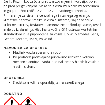
časih. Pozimi kot zaščita pred zmrzovanjem in korozijo, poleti
pa pred pregrevanjem. Meša se z ostalimi hladilnimi tekočinami
in ga je možno redčiti z vodo iz vodovodnega omrežja.
Primeren je za sisteme centralnega in talnega ogrevanja,
klimatske naprave črpalke in ostale sisteme, saj ne vsebuje
silikatov, nitritov, fosfatov in aminov. Ne poškoduje gume, tesnil
in delov iz aluminija. Hladilna tekočina G11 ustreza kvalitetnim
standardom in je priporočena za vozila: BMW, Mercedes Benz,
General Motors, MAN, Volvo itd.
NAVODILA ZA UPORABO
Hladilnik vozila speremo z vodo.
Po podatkih proizvajalca pripravimo ustrezno količino
mešanice antifriz – voda in jo nalijemo v hladilnik vozila /
hladilni sistem.
OPOZORILA
Sredstva nikoli ne uporabljajte nerazredčenega.
DODATNO