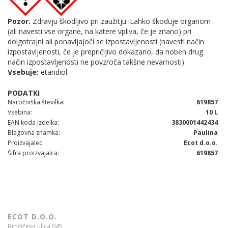
Pozor.
Zdravju škodljivo pri zaužitju. Lahko škoduje organom
(ali navesti vse organe, na katere vpliva, če je znano) pri
dolgotrajni ali ponavljajoči se izpostavljenosti (navesti način
izpostavljenosti, če je prepričljivo dokazano, da noben drug
način izpostavljenosti ne povzroča takšne nevarnosti).
Vsebuje:
etandiol.
Naročniška številka
619857
Vsebina
10 L
EAN koda izdelka
3830001442434
Blagovna znamka
Paulina
Proizvajalec
Ecot d.o.o.
Šifra proizvajalca
619857
ECOT D.O.O.
Brnčičeva ulica 045