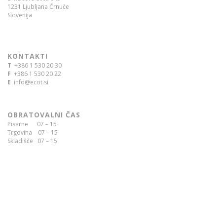
1231 Ljubljana Črnuče
Slovenija
KONTAKTI
T
+386 1 530 20 30
F
+386 1 530 20 22
E
info@ecot.si
OBRATOVALNI ČAS
Pisarne 07 – 15
Trgovina 07 – 15
Skladišče 07 – 15