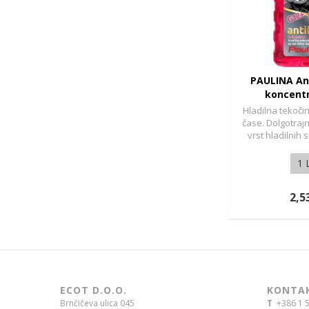
PAULINA Ant
koncentr
Hladilna tekoči
čase. Dolgotraj
vrst hladilnih 
zmrzovanju i
1 
2,5
ECOT D.O.O.
KONTA
Brnčičeva ulica 045
T
+386 1 5