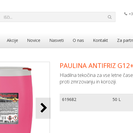
+3
Akcije
Novice
Nasveti
O nas
Kontakt
Za partn
PAULINA ANTIFRIZ G1
Hladilna tekočina za vse letne čase
proti zmrzovanju in koroziji.
619682
50 L