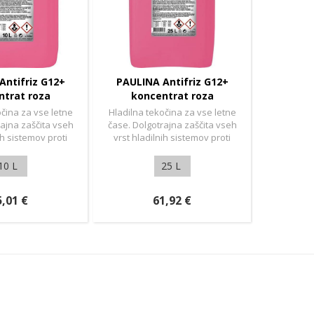
Antifriz G12+
PAULINA Antifriz G12+
ntrat roza
koncentrat roza
očina za vse letne
Hladilna tekočina za vse letne
rajna zaščita vseh
čase. Dolgotrajna zaščita vseh
ih sistemov proti
vrst hladilnih sistemov proti
u in koroziji.
zmrzovanju in koroziji.
10 L
25 L
5,01 €
61,92 €