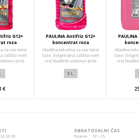
ifriz G12+
PAULINA Antifriz G12+
PAULINA 
at roza
koncentrat roza
konce
na za vse letne
Hladilna tekočina za vse letne
Hladilna tek
na zaščita vseh
čase. Dolgotrajna zaščita vseh
čase. Dolgot
sistemov proti
vrst hladilnih sistemov proti
vrst hladiln
n koroziji.
zmrzovanju in koroziji.
zmrzovanj
L
3 L
3 €
2
KTI
OBRATOVALNI ČAS
30 20 30
Pisarne 07 – 15