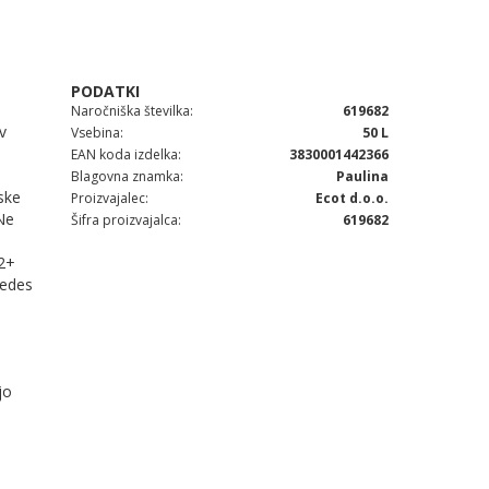
Naročniška številka
619682
v
Vsebina
50 L
EAN koda izdelka
3830001442366
Blagovna znamka
Paulina
ske
Proizvajalec
Ecot d.o.o.
 Ne
Šifra proizvajalca
619682
12+
cedes
jo