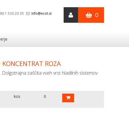
86 1 530 20 30
info@ecot.si
0
erje
2+ KONCENTRAT ROZA
. Dolgotrajna zaščita vseh vrst hladilnih sistemov
kos
0