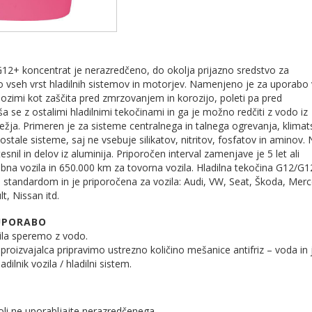
G12+ koncentrat je nerazredčeno, do okolja prijazno sredstvo za
o vseh vrst hladilnih sistemov in motorjev. Namenjeno je za uporabo 
 Pozimi kot zaščita pred zmrzovanjem in korozijo, poleti pa pred
 se z ostalimi hladilnimi tekočinami in ga je možno redčiti z vodo iz
ja. Primeren je za sisteme centralnega in talnega ogrevanja, klimat
ostale sisteme, saj ne vsebuje silikatov, nitritov, fosfatov in aminov.
nil in delov iz aluminija. Priporočen interval zamenjave je 5 let ali
na vozila in 650.000 km za tovorna vozila. Hladilna tekočina G12/G
m standardom in je priporočena za vozila: Audi, VW, Seat, Škoda, Mer
, Nissan itd.
UPORABO
zila speremo z vodo.
proizvajalca pripravimo ustrezno količino mešanice antifriz – voda in 
adilnik vozila / hladilni sistem.
oli ne uporabljajte nerazredčenega.