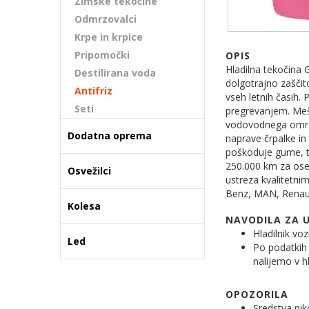
Zimske tekočine
Odmrzovalci
Krpe in krpice
Pripomočki
OPIS
Hladilna tekočina 
Destilirana voda
dolgotrajno zaščit
Antifriz
vseh letnih časih.
Seti
pregrevanjem. Meša
vodovodnega omrež
Dodatna oprema
naprave črpalke in 
poškoduje gume, tes
250.000 km za oseb
Osvežilci
ustreza kvalitetni
Benz, MAN, Renault
Kolesa
NAVODILA ZA 
Hladilnik vo
Led
Po podatkih 
nalijemo v hl
OPOZORILA
Sredstva nik