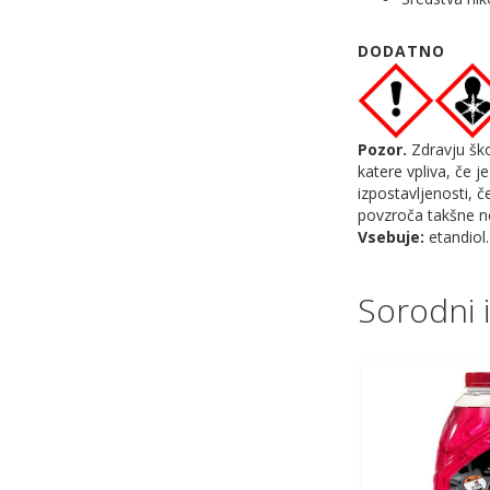
DODATNO
Pozor.
Zdravju ško
katere vpliva, če j
izpostavljenosti, č
povzroča takšne ne
Vsebuje:
etandiol.
Sorodni i