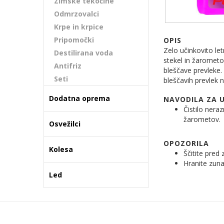
Zimske tekočine
Odmrzovalci
Krpe in krpice
Pripomočki
OPIS
Zelo učinkovito le
Destilirana voda
stekel in žarometov
Antifriz
bleščave prevleke.
Seti
bleščavih prevlek n
Dodatna oprema
NAVODILA ZA 
Čistilo nera
žarometov.
Osvežilci
OPOZORILA
Kolesa
Ščitite pred 
Hranite zuna
Led