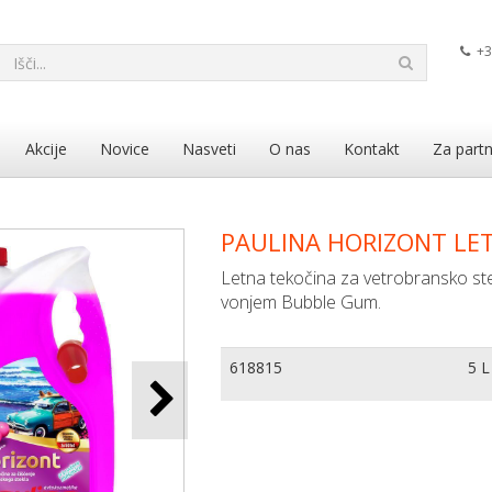
+3
Akcije
Novice
Nasveti
O nas
Kontakt
Za partn
PAULINA HORIZONT LE
Letna tekočina za vetrobransko ste
vonjem Bubble Gum.
618815
5 L