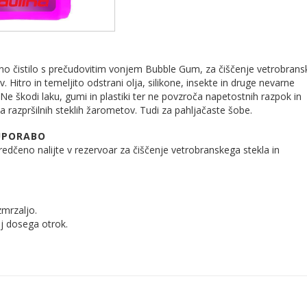
tno čistilo s prečudovitim vonjem Bubble Gum, za čiščenje vetrobrans
. Hitro in temeljito odstrani olja, silikone, insekte in druge nevarne
 Ne škodi laku, gumi in plastiki ter ne povzroča napetostnih razpok in
a razpršilnih steklih žarometov. Tudi za pahljačaste šobe.
UPORABO
zredčeno nalijte v rezervoar za čiščenje vetrobranskega stekla in
zmrzaljo.
j dosega otrok.