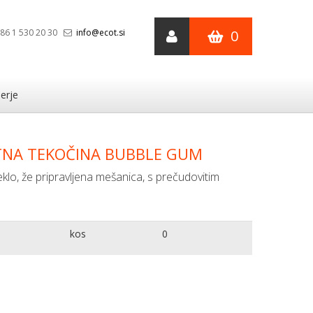
86 1 530 20 30
info@ecot.si
0
erje
TNA TEKOČINA BUBBLE GUM
klo, že pripravljena mešanica, s prečudovitim
kos
0