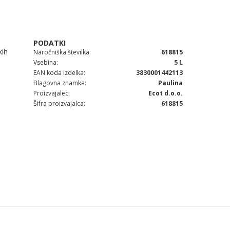
kih
Naročniška številka
618815
Vsebina
5 L
EAN koda izdelka
3830001442113
Blagovna znamka
Paulina
Proizvajalec
Ecot d.o.o.
Šifra proizvajalca
618815