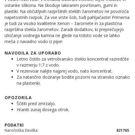
ostanke silikona. Ne škoduje lakiranim površinam, gumi in
plastiki. Na občutljivih razpršilnih steklih žarometov ne povzroča
napetostnih razpok. Za vse vrste šob, tudi pahljačaste! Primerna
je tudi za visoko kvalitetne Xenon – žaromete in za plastična
razpršilna stekla žarometov. Zaradi dodatkov, ki preprečujejo
izločanje vodnega kamna ne glede na trdoto vode se lahko
meša z navadno vodo iz pipe!
NAVODILA ZA UPORABO
Letno čistilo za vetrobransko steklo koncentrat razredčite
v razmerju 1:7 z vodo.
V rezervoar nalijte najprej vodo, nato koncentrat.
Za natančno doziranje bodite pozorni na stransko oznako
na plastenki.
OPOZORILA
Ščititi pred zmrzaljo.
Hraniti zunaj dosega otrok.
Naročniška številka
821765