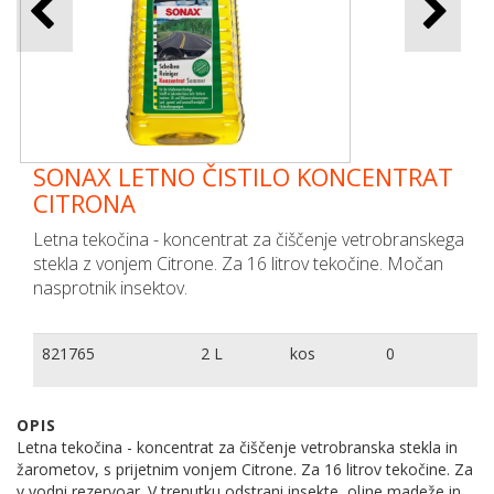
SONAX LETNO ČISTILO KONCENTRAT
CITRONA
Letna tekočina - koncentrat za čiščenje vetrobranskega
stekla z vonjem Citrone. Za 16 litrov tekočine. Močan
nasprotnik insektov.
821765
2 L
kos
0
OPIS
Letna tekočina - koncentrat za čiščenje vetrobranska stekla in
žarometov, s prijetnim vonjem Citrone. Za 16 litrov tekočine. Za
v vodni rezervoar. V trenutku odstrani insekte, oljne madeže in