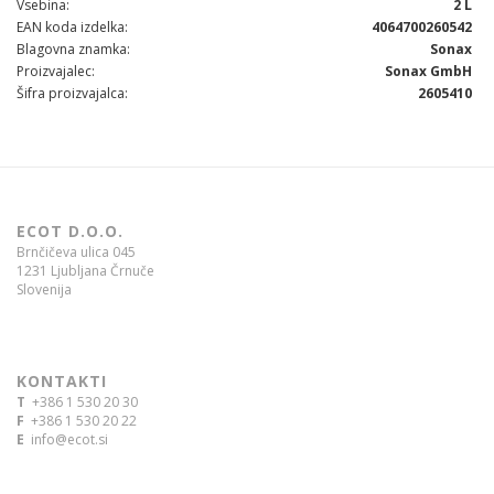
Vsebina
2 L
EAN koda izdelka
4064700260542
Blagovna znamka
Sonax
Proizvajalec
Sonax GmbH
Šifra proizvajalca
2605410
ECOT D.O.O.
Brnčičeva ulica 045
1231 Ljubljana Črnuče
Slovenija
KONTAKTI
T
+386 1 530 20 30
F
+386 1 530 20 22
E
info@ecot.si