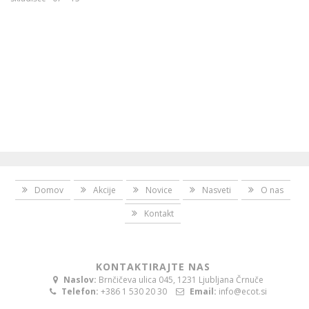
Domov
Akcije
Novice
Nasveti
O nas
Kontakt
KONTAKTIRAJTE NAS
Naslov:
Brnčičeva ulica 045, 1231 Ljubljana Črnuče
Telefon:
+386 1 530 20 30
Email:
info@ecot.si