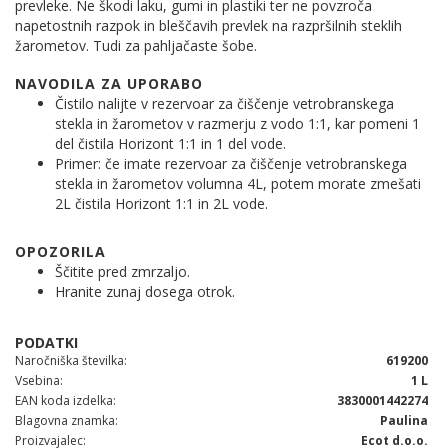
prevleke. Ne škodi laku, gumi in plastiki ter ne povzroča
napetostnih razpok in bleščavih prevlek na razpršilnih steklih
žarometov. Tudi za pahljačaste šobe.
NAVODILA ZA UPORABO
Čistilo nalijte v rezervoar za čiščenje vetrobranskega
stekla in žarometov v razmerju z vodo 1:1, kar pomeni 1
del čistila Horizont 1:1 in 1 del vode.
Primer: če imate rezervoar za čiščenje vetrobranskega
stekla in žarometov volumna 4L, potem morate zmešati
2L čistila Horizont 1:1 in 2L vode.
OPOZORILA
Ščitite pred zmrzaljo.
Hranite zunaj dosega otrok.
Naročniška številka
619200
Vsebina
1 L
EAN koda izdelka
3830001442274
Blagovna znamka
Paulina
Proizvajalec
Ecot d.o.o.