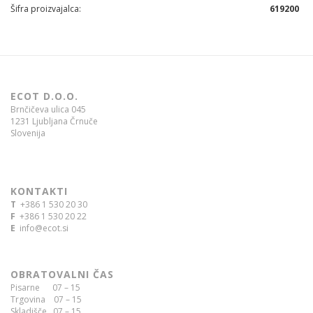
Šifra proizvajalca
619200
ECOT D.O.O.
Brnčičeva ulica 045
1231 Ljubljana Črnuče
Slovenija
KONTAKTI
T
+386 1 530 20 30
F
+386 1 530 20 22
E
info@ecot.si
OBRATOVALNI ČAS
Pisarne 07 – 15
Trgovina 07 – 15
Skladišče 07 – 15