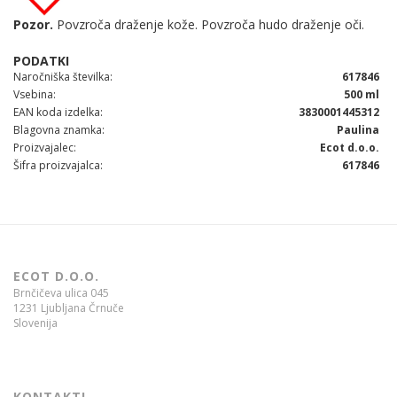
Pozor.
Povzroča draženje kože. Povzroča hudo draženje oči.
Naročniška številka
617846
Vsebina
500 ml
EAN koda izdelka
3830001445312
Blagovna znamka
Paulina
Proizvajalec
Ecot d.o.o.
Šifra proizvajalca
617846
ECOT D.O.O.
Brnčičeva ulica 045
1231 Ljubljana Črnuče
Slovenija
KONTAKTI