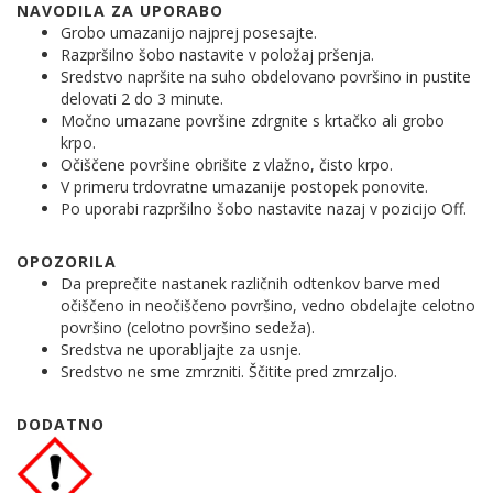
NAVODILA ZA UPORABO
Grobo umazanijo najprej posesajte.
Razpršilno šobo nastavite v položaj pršenja.
Sredstvo napršite na suho obdelovano površino in pustite
delovati 2 do 3 minute.
Močno umazane površine zdrgnite s krtačko ali grobo
krpo.
Očiščene površine obrišite z vlažno, čisto krpo.
V primeru trdovratne umazanije postopek ponovite.
Po uporabi razpršilno šobo nastavite nazaj v pozicijo Off.
OPOZORILA
Da preprečite nastanek različnih odtenkov barve med
očiščeno in neočiščeno površino, vedno obdelajte celotno
površino (celotno površino sedeža).
Sredstva ne uporabljajte za usnje.
Sredstvo ne sme zmrzniti. Ščitite pred zmrzaljo.
DODATNO