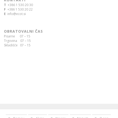
T
+386 1 530 20 30
F
+386 1 530 20 22
E
info@ecot.si
OBRATOVALNI ČAS
Pisarne 07 – 15
Trgovina 07 – 15
Skladišče 07 – 15