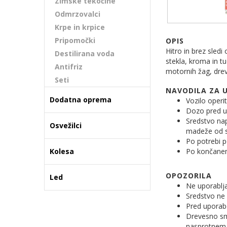
Zimske tekočine
Odmrzovalci
Krpe in krpice
Pripomočki
OPIS
Hitro in brez sledi
Destilirana voda
stekla, kroma in t
Antifriz
motornih žag, dreve
Seti
NAVODILA ZA 
Dodatna oprema
Vozilo oper
Dozo pred u
Sredstvo nap
Osvežilci
madeže od s
Po potrebi 
Kolesa
Po končanem
OPOZORILA
Led
Ne uporabljaj
Sredstvo ne 
Pred uporab
Drevesno smo
nasprotnem p