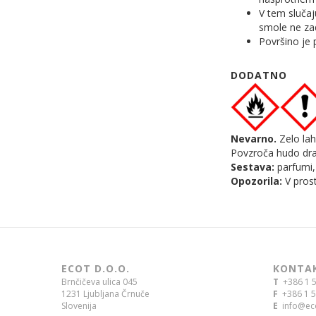
V tem sluča
smole ne za
Površino je 
DODATNO
Nevarno.
Zelo lah
Povzroča hudo dra
Sestava:
parfumi,
Opozorila:
V pros
ECOT D.O.O.
KONTA
Brnčičeva ulica 045
T
+386 1 5
1231 Ljubljana Črnuče
F
+386 1 5
Slovenija
E
info@eco