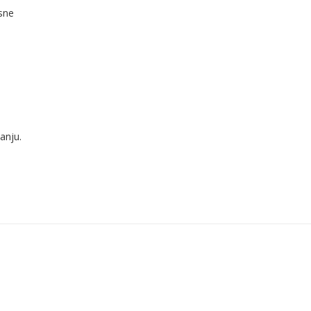
sne
anju.