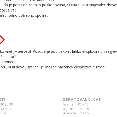
ju, da je površina že tako poškodovana, SONAX Odstranjevalec dreve
došča več.
predhodno potrebno spolirati.
ko vnetljiv aerosol. Posoda je pod tlakom: lahko eksplodira pri segrev
ženje oči.
 limonene.
toru, ki ni dovolj zračen, je možen nastanek eksplozivnih zmesi.
KTI
OBRATOVALNI ČAS
30 20 30
Pisarne 07 – 15
30 20 22
Trgovina 07 – 15
t.si
Skladišče 07 – 15