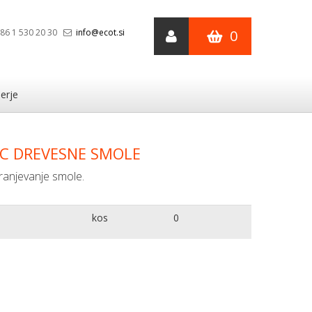
86 1 530 20 30
info@ecot.si
0
erje
C DREVESNE SMOLE
ranjevanje smole.
kos
0