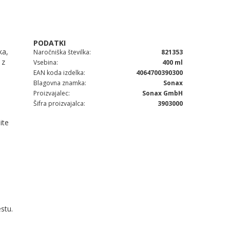
ka,
Naročniška številka
821353
 z
Vsebina
400 ml
EAN koda izdelka
4064700390300
Blagovna znamka
Sonax
Proizvajalec
Sonax GmbH
Šifra proizvajalca
3903000
ite
stu.