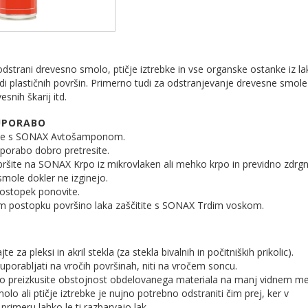
 odstrani drevesno smolo, ptičje iztrebke in vse organske ostanke iz la
udi plastičnih površin. Primerno tudi za odstranjevanje drevesne smole
snih škarij itd.
UPORABO
ite s SONAX Avtošamponom.
porabo dobro pretresite.
ršite na SONAX Krpo iz mikrovlaken ali mehko krpo in previdno zdrgn
mole dokler ne izginejo.
postopek ponovite.
 postopku površino laka zaščitite s SONAX Trdim voskom.
te za pleksi in akril stekla (za stekla bivalnih in počitniških prikolic).
uporabljati na vročih površinah, niti na vročem soncu.
o preizkusite obstojnost obdelovanega materiala na manj vidnem me
lo ali ptičje iztrebke je nujno potrebno odstraniti čim prej, ker v
rimeru lahko le ti razbarvajo lak.