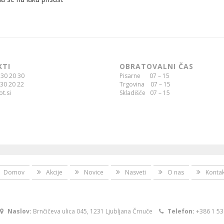
KTI
OBRATOVALNI ČAS
30 20 30
Pisarne 07 – 15
30 20 22
Trgovina 07 – 15
t.si
Skladišče 07 – 15
Domov
Akcije
Novice
Nasveti
O nas
Kontak
Naslov:
Brnčičeva ulica 045, 1231 Ljubljana Črnuče
Telefon:
+386 1 53