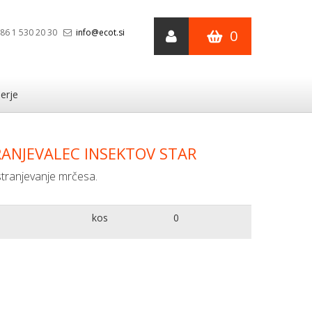
86 1 530 20 30
info@ecot.si
0
erje
ANJEVALEC INSEKTOV STAR
stranjevanje mrčesa.
kos
0