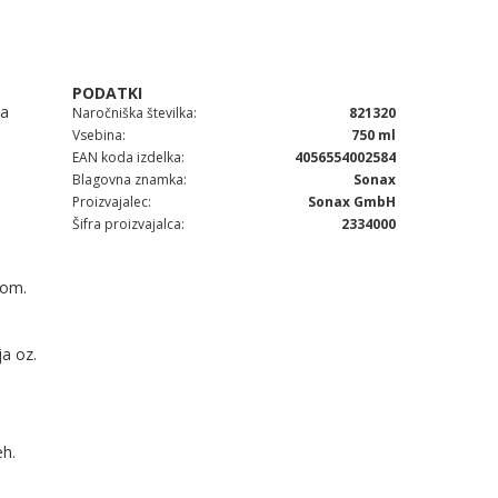
la
Naročniška številka
821320
Vsebina
750 ml
EAN koda izdelka
4056554002584
Blagovna znamka
Sonax
Proizvajalec
Sonax GmbH
Šifra proizvajalca
2334000
nom.
a oz.
eh.