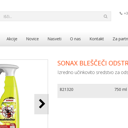
+3
Akcije
Novice
Nasveti
O nas
Kontakt
Za partn
SONAX BLEŠČEČI ODSTR
Izredno učinkovito sredstvo za od
821320
750 ml