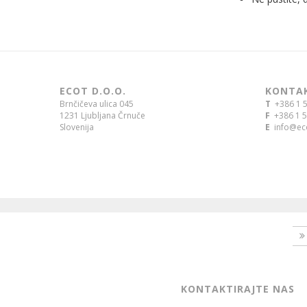
ECOT D.O.O.
KONTA
Brnčičeva ulica 045
T
+386 1 5
1231 Ljubljana Črnuče
F
+386 1 5
Slovenija
E
info@eco
KONTAKTIRAJTE NAS