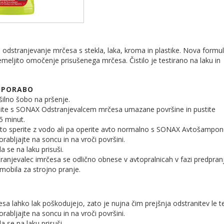
za odstranjevanje mrčesa s stekla, laka, kroma in plastike. Nova formu
emeljito omočenje prisušenega mrčesa. Čistilo je testirano na laku in
UPORABO
šilno šobo na pršenje.
ite s SONAX Odstranjevalcem mrčesa umazane površine in pustite
 5 minut.
ito sperite z vodo ali pa operite avto normalno s SONAX Avtošampo
orabljajte na soncu in na vroči površini.
a se na laku prisuši.
njevalec imrčesa se odlično obnese v avtopralnicah v fazi predpranj
omobila za strojno pranje.
sa lahko lak poškodujejo, zato je nujna čim prejšnja odstranitev le t
orabljajte na soncu in na vroči površini.
a se na laku prisuši.