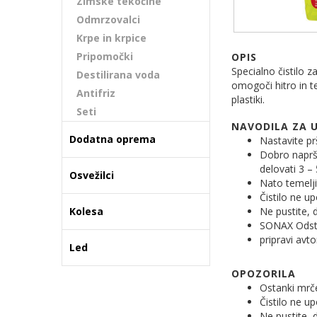
Zimske tekočine
Odmrzovalci
Krpe in krpice
Pripomočki
OPIS
Specialno čistilo 
Destilirana voda
omogoči hitro in t
Antifriz
plastiki.
Seti
NAVODILA ZA 
Dodatna oprema
Nastavite pr
Dobro naprš
delovati 3 –
Osvežilci
Nato temelj
Čistilo ne up
Kolesa
Ne pustite, d
SONAX Odstra
pripravi avt
Led
OPOZORILA
Ostanki mrče
Čistilo ne up
Ne pustite, d