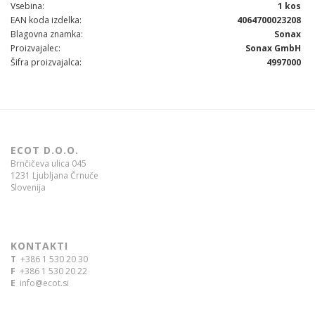
Vsebina
1 kos
EAN koda izdelka
4064700023208
Blagovna znamka
Sonax
Proizvajalec
Sonax GmbH
Šifra proizvajalca
4997000
ECOT D.O.O.
Brnčičeva ulica 045
1231 Ljubljana Črnuče
Slovenija
KONTAKTI
T
+386 1 530 20 30
F
+386 1 530 20 22
E
info@ecot.si