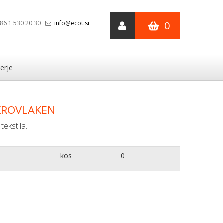
86 1 530 20 30
info@ecot.si
0
erje
KROVLAKEN
tekstila.
kos
0