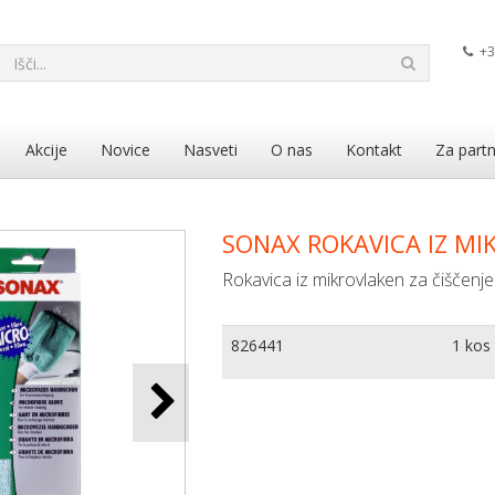
+3
Akcije
Novice
Nasveti
O nas
Kontakt
Za partn
SONAX ROKAVICA IZ MI
Rokavica iz mikrovlaken za čiščenje 
826441
1 kos