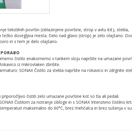
nje tekstilnih površin (oblazinjene površine, strop v avtu itd.), stekla,
o težko dosegljiva mesta. Delo nad glavo (strop) je zelo olajšano. Do
oporo in s tem je delo olajšano.
UPORABO
Primerno čistilo enakomerno v tankem sloju napršite na umazane povr
okavico iz mikrovlaken zbrišite.
 armaturo: SONAX Čistilo za stekla napršite na rokavico in zdrgnite ste
.
 priporočljivo čistiti zelo umazane površine kot so tla ali pedali.
 SONAX Čistilom za notranje obloge in s SONAX Intenzivno čistilno krt
i temperaturi maksimalno do 60°C, brez mehčalca in brez sušenja v suš