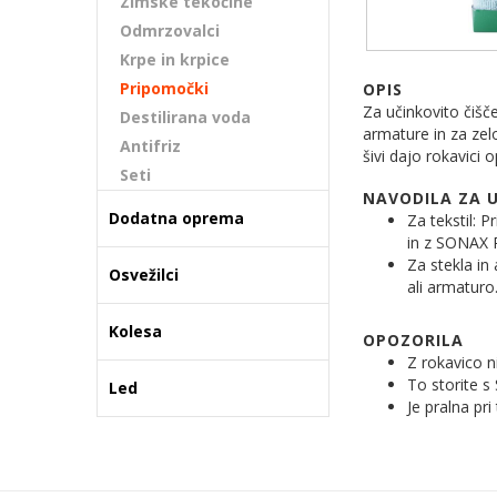
Zimske tekočine
Odmrzovalci
Krpe in krpice
Pripomočki
OPIS
Za učinkovito čišče
Destilirana voda
armature in za zel
Antifriz
šivi dajo rokavici 
Seti
NAVODILA ZA 
Dodatna oprema
Za tekstil: 
in z SONAX R
Za stekla in
Osvežilci
ali armaturo
Kolesa
OPOZORILA
Z rokavico ni
To storite s
Led
Je pralna pr