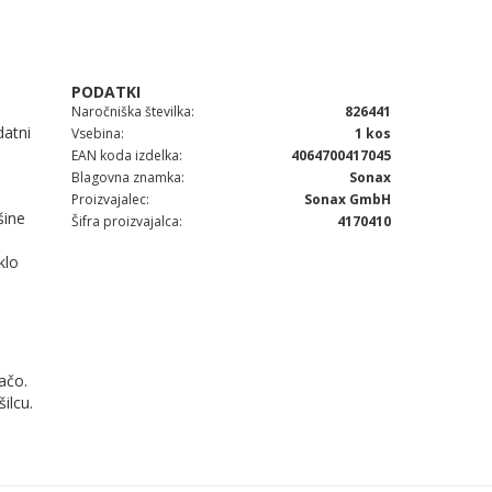
Naročniška številka
826441
datni
Vsebina
1 kos
EAN koda izdelka
4064700417045
Blagovna znamka
Sonax
Proizvajalec
Sonax GmbH
šine
Šifra proizvajalca
4170410
klo
ačo.
ilcu.