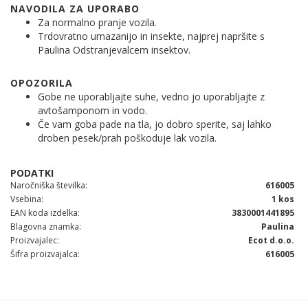
NAVODILA ZA UPORABO
Za normalno pranje vozila.
Trdovratno umazanijo in insekte, najprej napršite s
Paulina Odstranjevalcem insektov.
OPOZORILA
Gobe ne uporabljajte suhe, vedno jo uporabljajte z
avtošamponom in vodo.
Če vam goba pade na tla, jo dobro sperite, saj lahko
droben pesek/prah poškoduje lak vozila.
Naročniška številka
616005
Vsebina
1 kos
EAN koda izdelka
3830001441895
Blagovna znamka
Paulina
Proizvajalec
Ecot d.o.o.
Šifra proizvajalca
616005