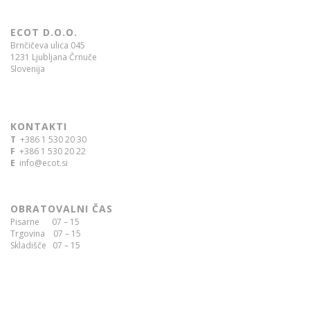
ECOT D.O.O.
Brnčičeva ulica 045
1231 Ljubljana Črnuče
Slovenija
KONTAKTI
T
+386 1 530 20 30
F
+386 1 530 20 22
E
info@ecot.si
OBRATOVALNI ČAS
Pisarne 07 – 15
Trgovina 07 – 15
Skladišče 07 – 15