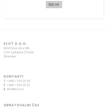
500 ml
ECOT D.O.O.
Brnčičeva ulica 045
1231 Ljubljana Črnuče
Slovenija
KONTAKTI
T
+386 1 530 20 30
F
+386 1 530 20 22
E
info@ecot.si
OBRATOVALNI ČAS