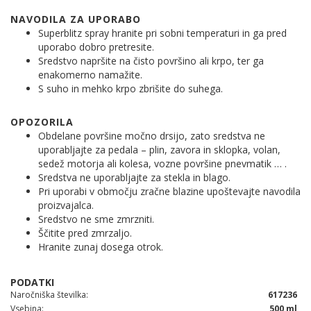
NAVODILA ZA UPORABO
Superblitz spray hranite pri sobni temperaturi in ga pred
uporabo dobro pretresite.
Sredstvo napršite na čisto površino ali krpo, ter ga
enakomerno namažite.
S suho in mehko krpo zbrišite do suhega.
OPOZORILA
Obdelane površine močno drsijo, zato sredstva ne
uporabljajte za pedala – plin, zavora in sklopka, volan,
sedež motorja ali kolesa, vozne površine pnevmatik … .
Sredstva ne uporabljajte za stekla in blago.
Pri uporabi v območju zračne blazine upoštevajte navodila
proizvajalca.
Sredstvo ne sme zmrzniti.
Ščitite pred zmrzaljo.
Hranite zunaj dosega otrok.
Naročniška številka
617236
Vsebina
500 ml